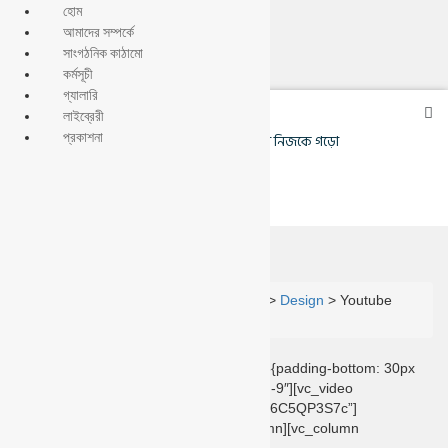
হোম
আমাদের সম্পর্কে
সাংগঠনিক কাঠামো
কর্মসূচী
গ্যালারি
লাইব্রেরী
প্রকাশনা
পৃথিবীকে গড়তে হলে সবার আগে নিজকে গড়ো
Youtube Video Post
Phulkuri Ashar | ফুলকুঁড়ি আসর
>
Portfolio
>
Design
>
Youtube
Video Post
[vc_row css=”.vc_custom_1475721893068{padding-bottom: 30px
!important;}”][vc_column offset=”vc_col-md-9″][vc_video
link=”https://www.youtube.com/watch?v=Pr6C5QP3S7c”]
[vc_empty_space height=”40px”][/vc_column][vc_column
offset=”vc_col-md-3″][vc_column_text