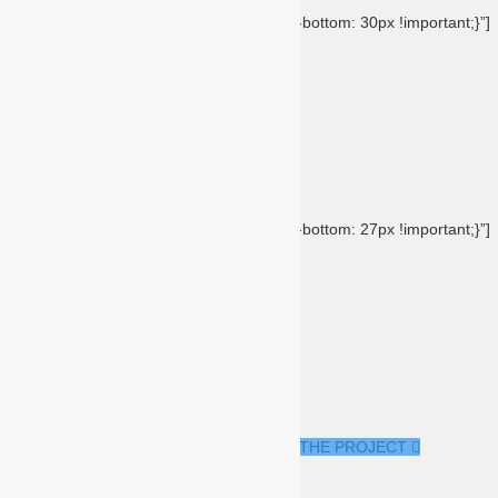
css=”.vc_custom_1475722029822{margin-bottom: 30px !important;}”]
Project Details
Agency: Sper AD Places Co.
Client: Timothy K. Naughton
Date: May 15, 2014
[/vc_column_text][vc_column_text
css=”.vc_custom_1477625817180{margin-bottom: 27px !important;}”]
Used Skills
HTML
CSS
WordPress
Javascript
[/vc_column_text][vc_column_text]
LAUCH THE PROJECT
[/vc_column_text][/vc_column][/vc_row]