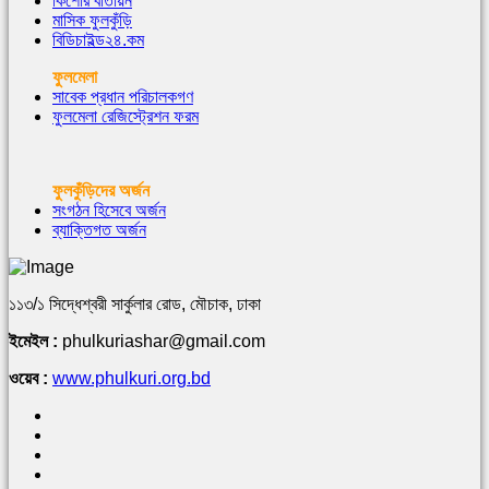
কিশোর বাতায়ন
মাসিক ফুলকুঁড়ি
বিডিচাইল্ড২৪.কম
ফুলমেলা
সাবেক প্রধান পরিচালকগণ
ফুলমেলা রেজিস্ট্রেশন ফরম
ফুলকুঁড়িদের অর্জন
সংগঠন হিসেবে অর্জন
ব্যাক্তিগত অর্জন
১১৩/১ সিদ্ধেশ্বরী সার্কুলার রোড, মৌচাক, ঢাকা
ইমেইল :
phulkuriashar@gmail.com
ওয়েব :
www.phulkuri.org.bd