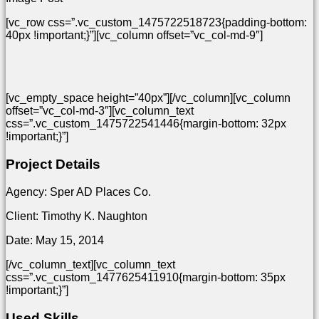
[vc_row css=”.vc_custom_1475722518723{padding-bottom:
40px !important;}”][vc_column offset=”vc_col-md-9″]
[vc_empty_space height=”40px”][/vc_column][vc_column
offset=”vc_col-md-3″][vc_column_text
css=”.vc_custom_1475722541446{margin-bottom: 32px
!important;}”]
Project Details
Agency: Sper AD Places Co.
Client: Timothy K. Naughton
Date: May 15, 2014
[/vc_column_text][vc_column_text
css=”.vc_custom_1477625411910{margin-bottom: 35px
!important;}”]
Used Skills