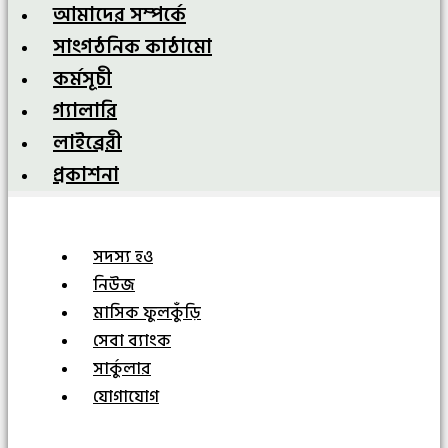
আমাদের সম্পর্কে
সাংগঠনিক কাঠামো
কর্মসূচী
গ্যালারি
লাইব্রেরী
প্রকাশনা
সদস্য হও
নিউজ
মাসিক ফুলকুঁড়ি
সেবা ব্যাংক
সার্কুলার
যোগাযোগ