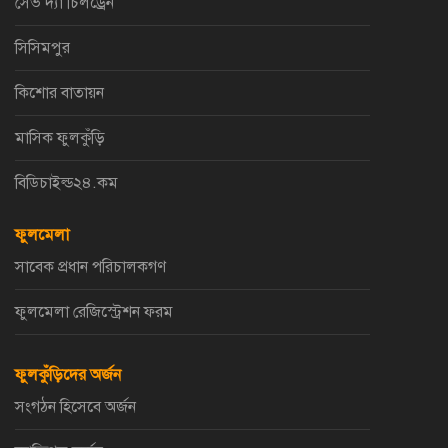
সেভ দ্যা চিলড্রেন
সিসিমপুর
কিশোর বাতায়ন
মাসিক ফুলকুঁড়ি
বিডিচাইল্ড২৪.কম
ফুলমেলা
সাবেক প্রধান পরিচালকগণ
ফুলমেলা রেজিস্ট্রেশন ফরম
ফুলকুঁড়িদের অর্জন
সংগঠন হিসেবে অর্জন