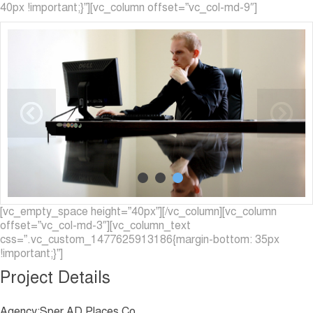
40px !important;}”][vc_column offset=”vc_col-md-9″]
[vc_empty_space height=”40px”][/vc_column][vc_column
offset=”vc_col-md-3″][vc_column_text
css=”.vc_custom_1477625913186{margin-bottom: 35px
!important;}”]
Project Details
Agency:Sper AD Places Co.