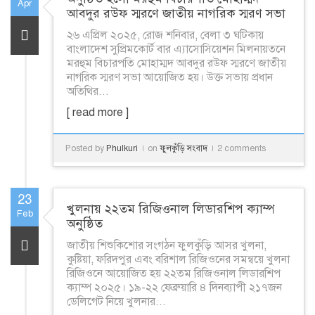
Apr
আবদুর রউফ স্মরণে জাতীয় নাগরিক স্মরণ সভা
২৬ এপ্রিল ২০২৫, রোজ শনিবার, বেলা ৩ ঘটিকায়
বাংলাদেশ সুপ্রিমকোর্ট বার এ্যাসোসিয়েশন মিলনায়তনে
মরহুম বিচারপতি মোহাম্মদ আবদুর রউফ স্মরণে জাতীয়
নাগরিক স্মরণ সভা আয়োজিত হয়। উক্ত সভায় প্রধান
অতিথির...
[ read more ]
Posted by
Phulkuri
on
ফুলকুঁড়ি সংবাদ
2 comments
23
খুলনায় ২২তম রিজিওনাল লিডারশিপ ক্যাম্প
Feb
অনুষ্ঠিত
জাতীয় শিশুকিশোর সংগঠন ফুলকুঁড়ি আসর খুলনা,
কুষ্টিয়া, ফরিদপুর এবং বরিশাল রিজিওনের সমন্বয়ে খুলনা
রিজিওনে আয়োজিত হয় ২২তম রিজিওনাল লিডারশিপ
ক্যাম্প ২০২৫। ১৯-২২ ফেব্রুয়ারি ৪ দিনব্যাপী ২১৭জন
ডেলিগেট নিয়ে খুলনার...