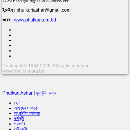
১১৩/১ সিদ্ধেশ্বরী সার্কুলার রোড, মৌচাক, ঢাকা
ইমেইল :
phulkuriashar@gmail.com
ওয়েব :
www.phulkuri.org.bd
Copyright © 1984-2026. All rights reserved
www.phulkuri.org.bd
Phulkuri Ashar | ফুলকুঁড়ি আসর
হোম
আমাদের সম্পর্কে
সাংগঠনিক কাঠামো
কর্মসূচী
গ্যালারি
লাইব্রেরী