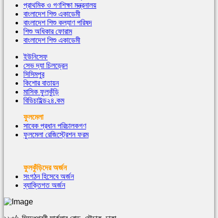
প্রাথমিক ও গণশিক্ষা মন্ত্রনালয়
বাংলাদেশ শিশু একাডেমী
বাংলাদেশ শিশু কল্যাণ পরিষদ
শিশু অধিকার ফোরাম
বাংলাদেশ শিশু একাডেমী
ইউনিসেফ
সেভ দ্যা চিলড্রেন
সিসিমপুর
কিশোর বাতায়ন
মাসিক ফুলকুঁড়ি
বিডিচাইল্ড২৪.কম
ফুলমেলা
সাবেক প্রধান পরিচালকগণ
ফুলমেলা রেজিস্ট্রেশন ফরম
ফুলকুঁড়িদের অর্জন
সংগঠন হিসেবে অর্জন
ব্যাক্তিগত অর্জন