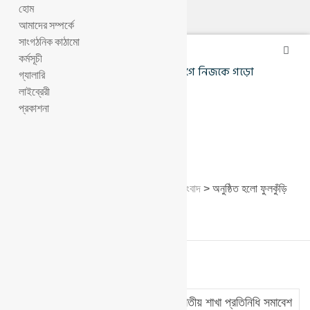
হোম
আমাদের সম্পর্কে
সাংগঠনিক কাঠামো
কর্মসূচী
পৃথিবীকে গড়তে হলে সবার আগে নিজকে গড়ো
গ্যালারি
লাইব্রেরী
প্রকাশনা
Blog Single
Phulkuri Ashar | ফুলকুঁড়ি আসর
>
ফুলকুঁড়ি সংবাদ
>
অনুষ্ঠিত হলো ফুলকুঁড়ি
আসরের জাতীয় শাখা প্রতিনিধি সমাবেশ ২০২৬
অনুষ্ঠিত হলো ফুলকুঁড়ি আসরের জাতীয় শাখা প্রতিনিধি সমাবেশ
28