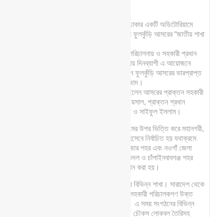
২০২৬
Feb
২৮ ফেব্রুয়ারি’২৬ (শনিবার) রাজধানী ঢাকার একটি অডিটোরিয়ামে
অনুষ্ঠিত হয় জাতীয় শিশুকিশোর সংগঠন ফুলকুঁড়ি আসরের “জাতীয় শাখা
প্রতিনিধি সমাবেশ’২৬”।
প্রধান পরিচালক মুজাহিদুল ইসলামের পরিচালনায় ও সহকারী প্রধান
পরিচালক আশরাফুল ইসলামের সঞ্চালনায় দিনব্যাপী এ আয়োজনে
প্রধান অতিথি হিসেবে উপস্থিত ছিলেন ফুলকুঁড়ি আসরের ভারপ্রাপ্ত
উপদেষ্টা সভাপতি জয়নুল আবেদীন আজাদ।
অতিথি হিসেবে আরও উপস্থিত ছিলেন আসরের প্রাক্তন সহকারী
প্রধান পরিচালক নাসির আহমেদ ফয়সাল, প্রাক্তন প্রধান
পরিচালক এম.এ.কে. শাহিন চৌধুরী ও সাইফুল ইসলাম।
২০২৫ সেশনে সারাবছরের কার্যক্রমের উপর ভিত্তি করে মহানগরী,
শহর ও জেলা পর্যায়ে শ্রেষ্ঠ শাখা হিসেবে নির্বাচিত হয় যথাক্রমে
চট্টগ্রাম মহানগরী নীহারিকা, কক্সবাজার শহর এবং নওগাঁ জেলা
শাখা। এছাড়াও ঢাকা মহানগরী শতদল ও চাঁপাইনবাবগঞ্জ শহর
শাখাকে উৎসাহমূলক পুরস্কার প্রদান করা হয়।
দেশজুড়ে বিস্তৃত ফুলকুঁড়ি আসরের বিভিন্ন শাখা। সারাদেশ থেকে
আগত শাখাসমূহের পরিচালক এবং সহকারী পরিচালকগণ উক্ত
প্রতিনিধি সমাবেশে অংশগ্রহণ করেন। এ সময় সংগঠনের বিভিন্ন
দিক, কাজের ধরন, আদর্শ শিশু সংগঠক, চৌকস লোকবল তৈরিসহ