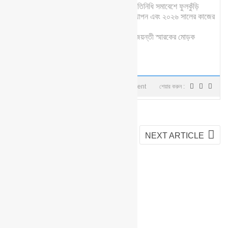
বিভিন্ন বিষয়ে আলোচনা করা হয়। প্রতিনিধি সমাবেশে ফুলকুঁড়ি
আসরের বিগত বছরে প্রতিবেদন উপস্থাপন এবং ২০২৬ সালের কাজের
পরিকল্পনা প্রণয়ন করা হয়।
উল্লেখ্য, এই সমাবেশে আসরের সুবর্ণজয়ন্তী স্মারকের মোড়ক
উম্মোচন করা হয়।
লিখেছেন :
Phulkuri
বিষয :
ফুলকুঁড়ি সংবাদ
0 comment
শেয়ার করুন :
PREVIOUS ARTICLE
NEXT ARTICLE
Related Posts
Leave A Comment