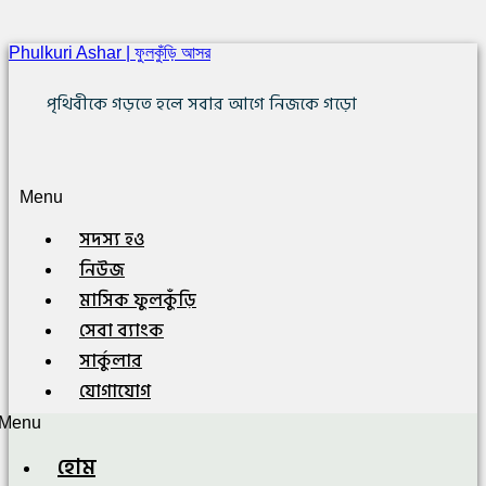
Phulkuri Ashar | ফুলকুঁড়ি আসর
পৃথিবীকে গড়তে হলে সবার আগে নিজকে গড়ো
Menu
সদস্য হও
নিউজ
মাসিক ফুলকুঁড়ি
সেবা ব্যাংক
সার্কুলার
যোগাযোগ
Menu
হোম