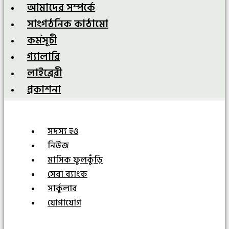
আমাদের সম্পর্কে
সাংগঠনিক কাঠামো
কর্মসূচী
গ্যালারি
লাইব্রেরী
প্রকাশনা
সদস্য হও
নিউজ
মাসিক ফুলকুঁড়ি
সেবা ব্যাংক
সার্কুলার
যোগাযোগ