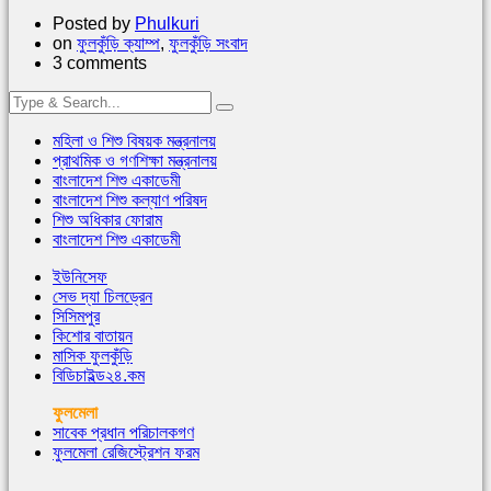
Posted by
Phulkuri
on
ফুলকুঁড়ি ক্যাম্প
,
ফুলকুঁড়ি সংবাদ
3 comments
মহিলা ও শিশু বিষয়ক মন্ত্রনালয়
প্রাথমিক ও গণশিক্ষা মন্ত্রনালয়
বাংলাদেশ শিশু একাডেমী
বাংলাদেশ শিশু কল্যাণ পরিষদ
শিশু অধিকার ফোরাম
বাংলাদেশ শিশু একাডেমী
ইউনিসেফ
সেভ দ্যা চিলড্রেন
সিসিমপুর
কিশোর বাতায়ন
মাসিক ফুলকুঁড়ি
বিডিচাইল্ড২৪.কম
ফুলমেলা
সাবেক প্রধান পরিচালকগণ
ফুলমেলা রেজিস্ট্রেশন ফরম