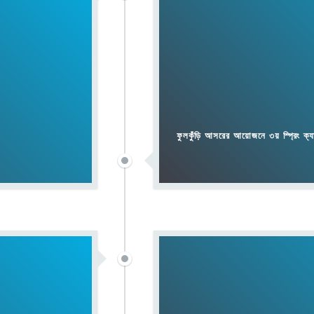
ফুলকুঁড়ি আসরের আয়োজনে ৩য় স্প্রিং ক