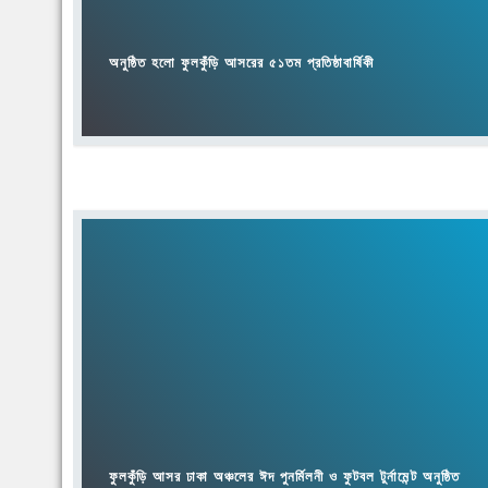
ফুলকুঁড়ি আসর ঢাকা অঞ্চলের ঈদ পুনর্মিলনী ও ফুটবল টুর্নামেন্ট অনুষ্ঠিত