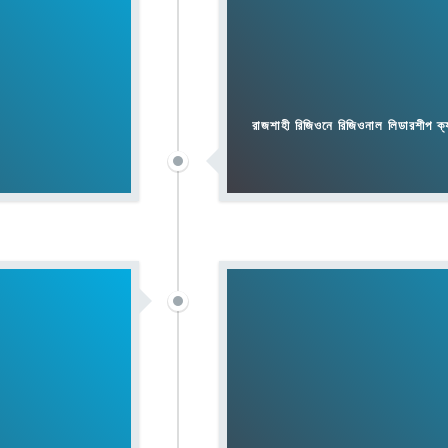
রাজশাহী রিজিওনে রিজিওনাল লিডারশীপ ক্য
অনুষ্ঠিত হলো ফুলকুঁড়ি আসরের ষাণ্মাসি