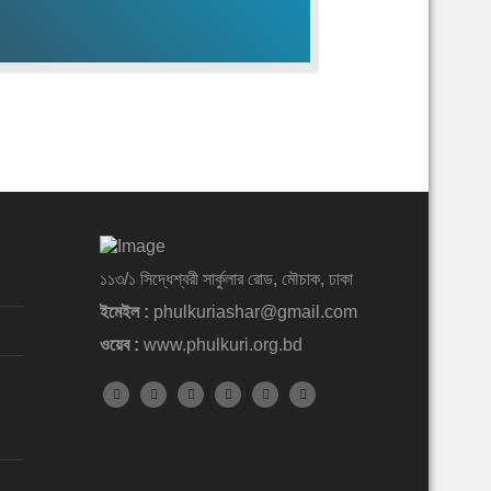
১১৩/১ সিদ্ধেশ্বরী সার্কুলার রোড, মৌচাক, ঢাকা
ইমেইল :
phulkuriashar@gmail.com
ওয়েব :
www.phulkuri.org.bd
yright © 1984-2026. All rights reserved www.phulkuri.org.bd