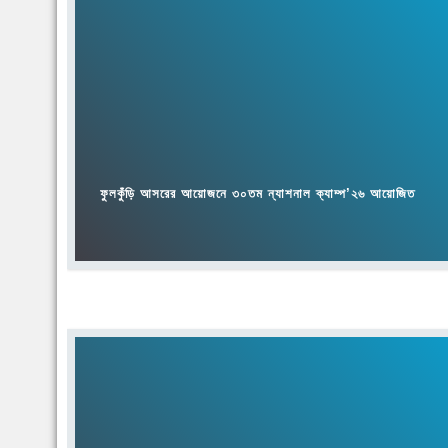
ফুলকুঁড়ি আসরের আয়োজনে ৩০তম ন্যাশনাল ক্যাম্প’২৬ আয়োজিত