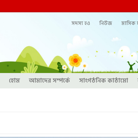
সদস্য হও
নিউজ
মাসিক ফ
হোম
আমাদের সম্পর্কে
সাংগঠনিক কাঠামো