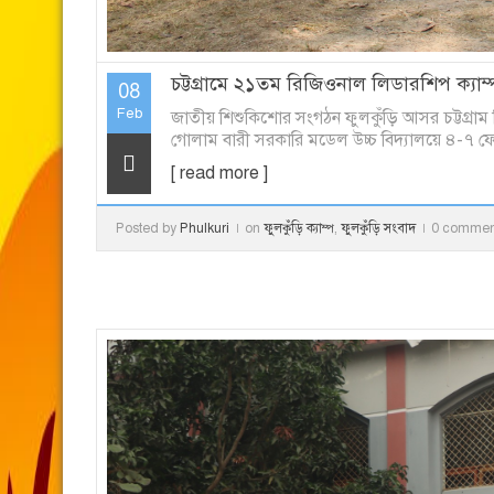
চট্টগ্রামে ২১তম রিজিওনাল লিডারশিপ ক্যাম্প
08
Feb
জাতীয় শিশুকিশোর সংগঠন ফুলকুঁড়ি আসর চট্টগ্রাম 
গোলাম বারী সরকারি মডেল উচ্চ বিদ্যালয়ে ৪-৭ ফেব্র
[ read more ]
Posted by
Phulkuri
on
ফুলকুঁড়ি ক্যাম্প
,
ফুলকুঁড়ি সংবাদ
0 commen