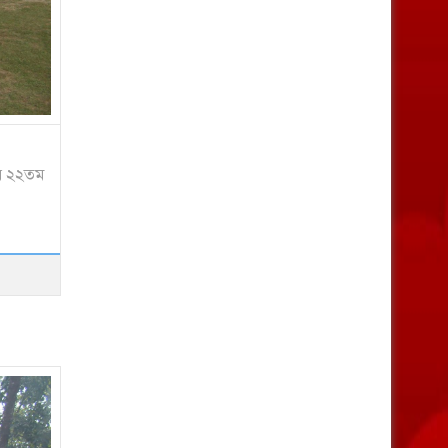
হয় ২২তম