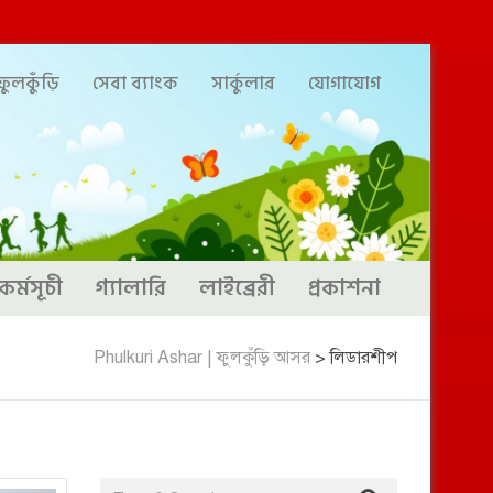
ুলকুঁড়ি
সেবা ব্যাংক
সার্কুলার
যোগাযোগ
কর্মসূচী
গ্যালারি
লাইব্রেরী
প্রকাশনা
Phulkuri Ashar | ফুলকুঁড়ি আসর
>
লিডারশীপ