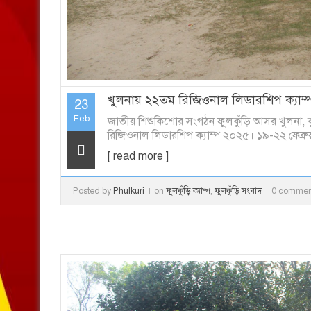
খুলনায় ২২তম রিজিওনাল লিডারশিপ ক্যাম্প 
23
Feb
জাতীয় শিশুকিশোর সংগঠন ফুলকুঁড়ি আসর খুলনা, ক
রিজিওনাল লিডারশিপ ক্যাম্প ২০২৫। ১৯-২২ ফেব্রুয়
[ read more ]
Posted by
Phulkuri
on
ফুলকুঁড়ি ক্যাম্প
,
ফুলকুঁড়ি সংবাদ
0 commen