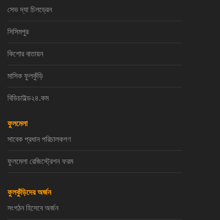
সেভ দ্যা চিলড্রেন
সিসিমপুর
কিশোর বাতায়ন
মাসিক ফুলকুঁড়ি
বিডিচাইল্ড২৪.কম
ফুলমেলা
সাবেক প্রধান পরিচালকগণ
ফুলমেলা রেজিস্ট্রেশন ফরম
ফুলকুঁড়িদের অর্জন
সংগঠন হিসেবে অর্জন