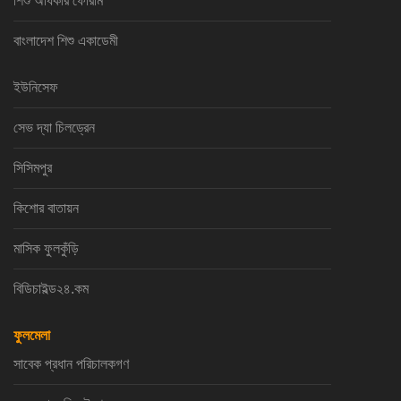
শিশু অধিকার ফোরাম
বাংলাদেশ শিশু একাডেমী
ইউনিসেফ
সেভ দ্যা চিলড্রেন
সিসিমপুর
কিশোর বাতায়ন
মাসিক ফুলকুঁড়ি
বিডিচাইল্ড২৪.কম
ফুলমেলা
সাবেক প্রধান পরিচালকগণ