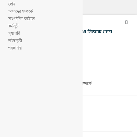
হোম
আমাদের সম্পর্কে
সাংগঠনিক কাঠামো
কর্মসূচী
পৃথিবীকে গড়তে হলে সবার আগে নিজকে গড়ো
গ্যালারি
লাইব্রেরী
প্রকাশনা
আমাদের সম্পর্কে
Phulkuri Ashar | ফুলকুঁড়ি আসর
>
আমাদের সম্পর্কে
পরিচিতি