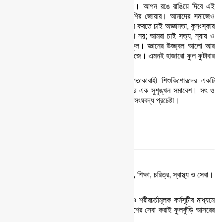
আজ যারা কুঁড়ি, আগামীতে তারাই ফুটবে ফুল হয়ে। আপন রঙে রাঙিয়ে দিবে এই
পৃথিবীকে। ফুলের সৌরভে বাগানে নেমে আসবে খুশির জোয়ার। আমাদের সমাজেও
আমরা সে আনন্দ ছড়িয়ে দিতে চাই। সমাজ থেকে দূর করতে চাই অজ্ঞানতা, কুসংস্কার
আর অশিক্ষার অন্ধকার। হিংসা-বিদ্বেষ, লোভ, ঘৃণা নয়; আমরা চাই সত্য, ন্যায় ও
ভালবাসার বিজয়। তাই এ সমাজে ফোঁটাতে চাই ফুল। জ্ঞানের উজ্জ্বল আলো আর
চরিত্রের সৌরভ ছড়িয়ে সে ফুল হাসবে আমাদের সমাজে। এমনই হাজারো ফুল ফুটাবার
দীপ্ত শপথেই ফুলকুঁড়ি আসরের জন্ম।
ফুলকুঁড়ি আসর দেশ সেবায় ব্রত সদা সুন্দরের পতাকাবাহী শিশুকিশোরদের একটি
সংগঠন। জ্ঞানের সাধনায় সদা তৎপর শিশুকিশোরদের এক সুশৃঙ্খল সমাবেশ। সৎ ও
যোগ্য মানুষ হিসেবে গড়ে উঠতে শিশুকিশোরদের এক সংঘবদ্ধ প্রচেষ্টা।
আদর্শ ও উদ্দেশ্য
ফুলকুঁড়ির আদর্শ
ফুলকুঁড়ি আসরের আদর্শ ৫টি। সেগুলো হচ্ছে- একতা, শিক্ষা, চরিত্র, স্বাস্থ্য ও সেবা।
ফুলকুঁড়ির উদ্দেশ্য
কোমলমতি শিশু-কিশোরদের একতাবদ্ধ করে শিক্ষা ও শরীরচর্চামূলক কর্মসূচীর মাধ্যমে
চরিত্রবান এবং স্বাস্থ্যবানরূপে গড়ে তুলে দেশ ও দশের সেবা করাই ফুলকুঁড়ি আসরের
উদ্দেশ্য।