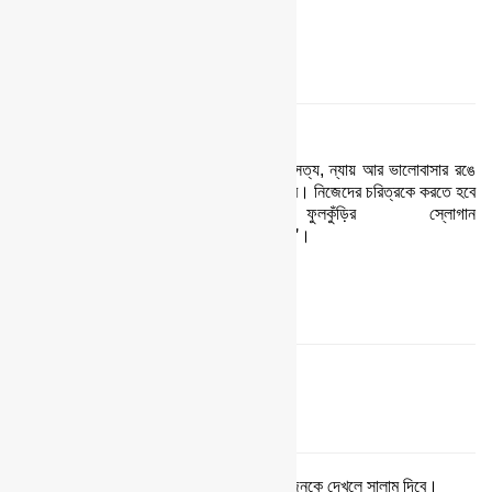
মূলমন্ত্র ও স্লোগান
ফুলকুঁড়ি আসরের মূলমন্ত্র হচ্ছে
‘নিজকে
গড়ো’
।
ফুলকুঁড়ির কাম্য সুন্দর এক পৃথিবী। যে পৃথিবী হবে সত্য, ন্যায় আর ভালোবাসার রঙে
রঙিন। এজন্য সবার আগে নিজেদেরকেই গড়তে হবে। নিজেদের চরিত্রকে করতে হবে
সুন্দর ও মধুর। ফুলকুঁড়ির স্লোগান
তাই
‘পৃথিবীকে
গড়তে
হলে
সবার
আগে
নিজকে
গড়ো’
।
আসরের ইতিহাস
ফুলকুঁড়ি আইন
১। ফুলকুঁড়িরা একে অপরের ভাই। একজন আরেকজনকে দেখলে সালাম দিবে।